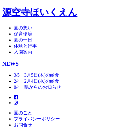
源空寺ほいくえん
園の想い
保育環境
園の一日
体験と行事
入園案内
NEWS
3/5 3月5日(木)の給食
2/4 2月4日(水)の給食
8/4 県からのお知らせ
園のこと
プライバシーポリシー
お問合せ