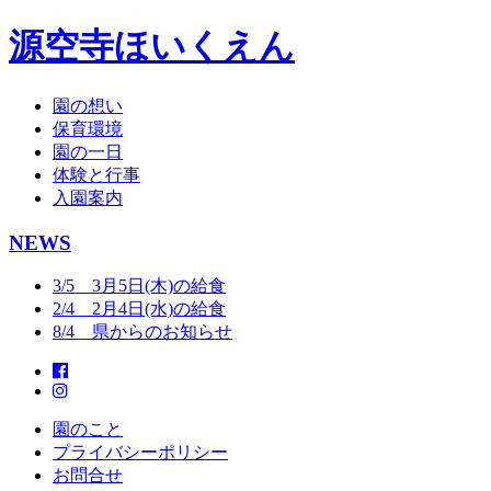
源空寺ほいくえん
園の想い
保育環境
園の一日
体験と行事
入園案内
NEWS
3/5 3月5日(木)の給食
2/4 2月4日(水)の給食
8/4 県からのお知らせ
園のこと
プライバシーポリシー
お問合せ