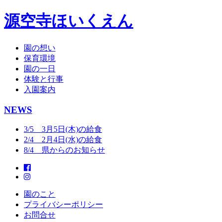
源空寺ほいくえん
園の想い
保育環境
園の一日
体験と行事
入園案内
NEWS
3/5 3月5日(木)の給食
2/4 2月4日(水)の給食
8/4 県からのお知らせ
園のこと
プライバシーポリシー
お問合せ