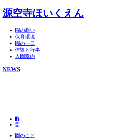
源空寺ほいくえん
園の想い
保育環境
園の一日
体験と行事
入園案内
NEWS
園のこと