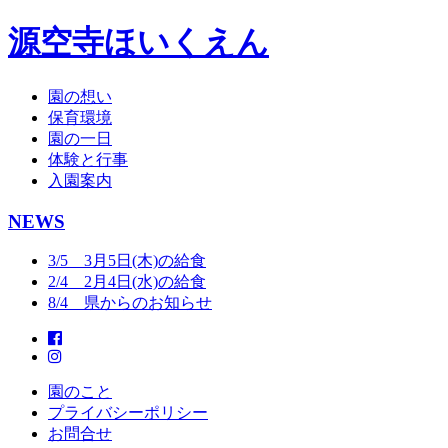
源空寺ほいくえん
園の想い
保育環境
園の一日
体験と行事
入園案内
NEWS
3/5 3月5日(木)の給食
2/4 2月4日(水)の給食
8/4 県からのお知らせ
園のこと
プライバシーポリシー
お問合せ