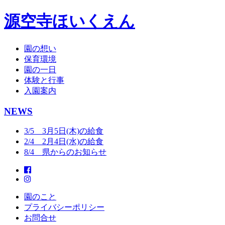
源空寺ほいくえん
園の想い
保育環境
園の一日
体験と行事
入園案内
NEWS
3/5 3月5日(木)の給食
2/4 2月4日(水)の給食
8/4 県からのお知らせ
園のこと
プライバシーポリシー
お問合せ