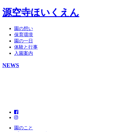
源空寺ほいくえん
園の想い
保育環境
園の一日
体験と行事
入園案内
NEWS
園のこと