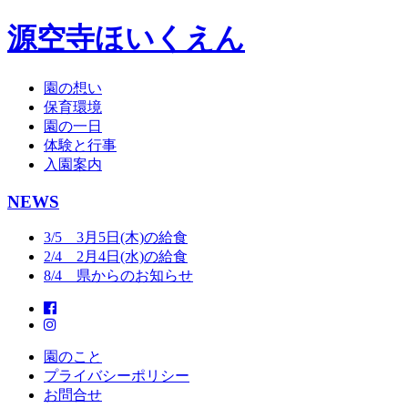
源空寺ほいくえん
園の想い
保育環境
園の一日
体験と行事
入園案内
NEWS
3/5 3月5日(木)の給食
2/4 2月4日(水)の給食
8/4 県からのお知らせ
園のこと
プライバシーポリシー
お問合せ