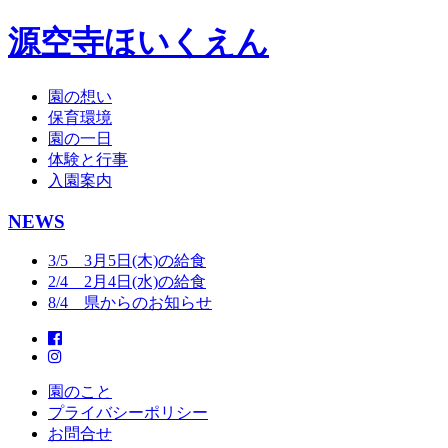
源空寺ほいくえん
園の想い
保育環境
園の一日
体験と行事
入園案内
NEWS
3/5 3月5日(木)の給食
2/4 2月4日(水)の給食
8/4 県からのお知らせ
園のこと
プライバシーポリシー
お問合せ