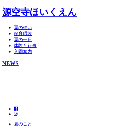
源空寺ほいくえん
園の想い
保育環境
園の一日
体験と行事
入園案内
NEWS
園のこと