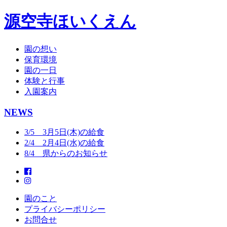
源空寺ほいくえん
園の想い
保育環境
園の一日
体験と行事
入園案内
NEWS
3/5 3月5日(木)の給食
2/4 2月4日(水)の給食
8/4 県からのお知らせ
園のこと
プライバシーポリシー
お問合せ