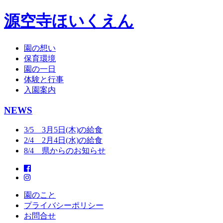
源空寺ほいくえん
園の想い
保育環境
園の一日
体験と行事
入園案内
NEWS
3/5 3月5日(木)の給食
2/4 2月4日(水)の給食
8/4 県からのお知らせ
園のこと
プライバシーポリシー
お問合せ