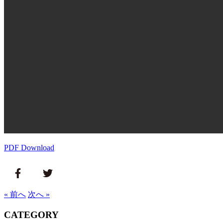
PDF Download
« 前へ
次へ »
CATEGORY