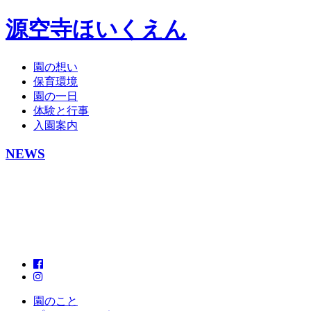
源空寺ほいくえん
園の想い
保育環境
園の一日
体験と行事
入園案内
NEWS
園のこと