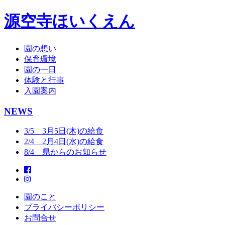
源空寺ほいくえん
園の想い
保育環境
園の一日
体験と行事
入園案内
NEWS
3/5 3月5日(木)の給食
2/4 2月4日(水)の給食
8/4 県からのお知らせ
園のこと
プライバシーポリシー
お問合せ